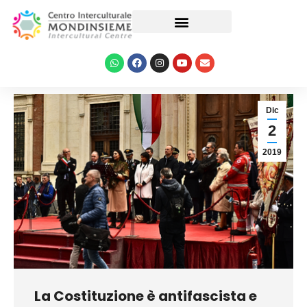
Le nostre attività
Dic
2
2019
La Costituzione è antifascista e