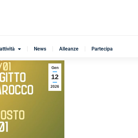
attività
News
Alleanze
Partecipa
Gen
12
2026