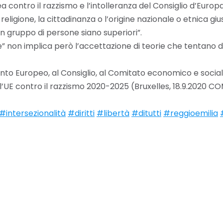
ontro il razzismo e l’intolleranza del Consiglio d’Europa
 la religione, la cittadinanza o l’origine nazionale o etnica g
n gruppo di persone siano superiori”.
ale” non implica però l’accettazione di teorie che tentano 
o Europeo, al Consiglio, al Comitato economico e sociale
ll’UE contro il razzismo 2020-2025 (Bruxelles, 18.9.2020 C
#intersezionalità
#diritti
#libertà
#ditutti
#reggioemilia