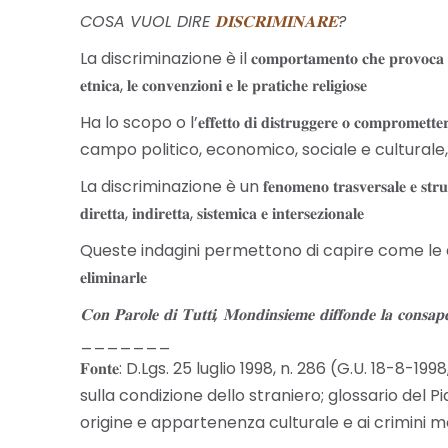
COSA VUOL DIRE
𝐃𝐈𝐒𝐂𝐑𝐈𝐌𝐈𝐍𝐀𝐑𝐄
?
La discriminazione è il 𝐜𝐨𝐦𝐩𝐨𝐫𝐭𝐚𝐦𝐞𝐧𝐭𝐨 𝐜𝐡𝐞 𝐩𝐫𝐨𝐯𝐨𝐜𝐚 𝐮𝐧𝐚 𝐝𝐢𝐬𝐭𝐢𝐧𝐳
𝐞𝐭𝐧𝐢𝐜𝐚, 𝐥𝐞 𝐜𝐨𝐧𝐯𝐞𝐧𝐳𝐢𝐨𝐧𝐢 𝐞 𝐥𝐞 𝐩𝐫𝐚𝐭𝐢𝐜𝐡𝐞 𝐫𝐞𝐥𝐢𝐠𝐢𝐨𝐬𝐞
Ha lo scopo o l’𝐞𝐟𝐟𝐞𝐭𝐭𝐨 𝐝𝐢 𝐝𝐢𝐬𝐭𝐫𝐮𝐠𝐠𝐞𝐫𝐞 𝐨 𝐜𝐨𝐦𝐩𝐫𝐨𝐦𝐞𝐭𝐭𝐞𝐫𝐞 𝐢𝐥 𝐫𝐢
campo politico, economico, sociale e culturale,
La discriminazione è un 𝐟𝐞𝐧𝐨𝐦𝐞𝐧𝐨 𝐭𝐫𝐚𝐬𝐯𝐞𝐫𝐬𝐚𝐥𝐞 𝐞 𝐬
𝐝𝐢𝐫𝐞𝐭𝐭𝐚, 𝐢𝐧𝐝𝐢𝐫𝐞𝐭𝐭𝐚, 𝐬𝐢𝐬𝐭𝐞𝐦𝐢𝐜𝐚 𝐞 𝐢𝐧𝐭𝐞𝐫𝐬𝐞𝐳𝐢𝐨𝐧𝐚𝐥𝐞
Queste indagini permettono di capire come le discriminazioni si svilup
𝐞𝐥𝐢𝐦𝐢𝐧𝐚𝐫𝐥𝐞
𝐂𝐨𝐧 𝐏𝐚𝐫𝐨𝐥𝐞 𝐝𝐢 𝐓𝐮𝐭𝐭𝐢, 𝐌𝐨𝐧𝐝𝐢𝐧𝐬𝐢𝐞𝐦𝐞 𝐝𝐢𝐟𝐟𝐨𝐧𝐝𝐞 𝐥𝐚 𝐜𝐨𝐧𝐬𝐚𝐩𝐞𝐯
_______
𝐅𝐨𝐧𝐭𝐞: D.Lgs. 25 luglio 1998, n. 286 (G.U. 18-8
sulla condizione dello straniero; glossario del P
origine e appartenenza culturale e ai crimini mo