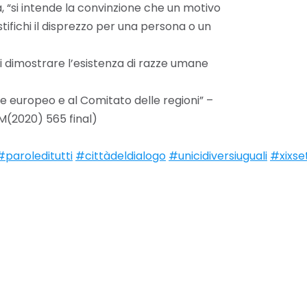
, “si intende la convinzione che un motivo
iustifichi il disprezzo per una persona o un
di dimostrare l’esistenza di razze umane
 europeo e al Comitato delle regioni” –
OM(2020) 565 final)
#paroleditutti
#cittàdeldialogo
#unicidiversiuguali
#xixse