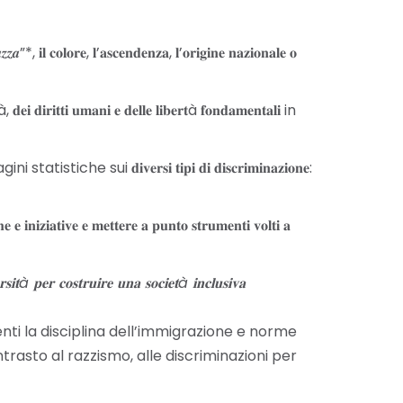
, 𝐢𝐥 𝐜𝐨𝐥𝐨𝐫𝐞, 𝐥’𝐚𝐬𝐜𝐞𝐧𝐝𝐞𝐧𝐳𝐚, 𝐥’𝐨𝐫𝐢𝐠𝐢𝐧𝐞 𝐧𝐚𝐳𝐢𝐨𝐧𝐚𝐥𝐞 𝐨
𝐝𝐞𝐢 𝐝𝐢𝐫𝐢𝐭𝐭𝐢 𝐮𝐦𝐚𝐧𝐢 𝐞 𝐝𝐞𝐥𝐥𝐞 𝐥𝐢𝐛𝐞𝐫𝐭à 𝐟𝐨𝐧𝐝𝐚𝐦𝐞𝐧𝐭𝐚𝐥𝐢 in
e sui 𝐝𝐢𝐯𝐞𝐫𝐬𝐢 𝐭𝐢𝐩𝐢 𝐝𝐢 𝐝𝐢𝐬𝐜𝐫𝐢𝐦𝐢𝐧𝐚𝐳𝐢𝐨𝐧𝐞:
 𝐦𝐞𝐭𝐭𝐞𝐫𝐞 𝐚 𝐩𝐮𝐧𝐭𝐨 𝐬𝐭𝐫𝐮𝐦𝐞𝐧𝐭𝐢 𝐯𝐨𝐥𝐭𝐢 𝐚
𝐬𝐢𝐭à 𝐩𝐞𝐫 𝐜𝐨𝐬𝐭𝐫𝐮𝐢𝐫𝐞 𝐮𝐧𝐚 𝐬𝐨𝐜𝐢𝐞𝐭à 𝐢𝐧𝐜𝐥𝐮𝐬𝐢𝐯𝐚
cernenti la disciplina dell’immigrazione e norme
ntrasto al razzismo, alle discriminazioni per