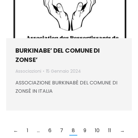
BURKINABE’ DEL COMUNE DI
ZONSE’
Associazioni
15 Gennaio 2024
ASSOCIAZIONE BURKINABÈ DEL COMUNE DI
ZONSÈ IN ITALIA
←
1
…
6
7
8
9
10
11
→