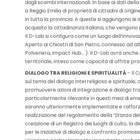
dagli scambi internazionali. In base ai dati de
a Reggio Emilia di proprietà di cittadini di origi
in tutta la provincia. A queste si aggiungono l
acquisito la cittadinanza italiana, che vengono
Il D-Lab si configura come un luogo dell’innovaz
Aperto ai Chiostri di San Pietro, connesso ad alt
Polveriera, Impact Hub… ). Il D-Lab avrà anche i
territoriale, inteso come capacità di offrire prodo
DIALOGO TRA RELIGIONI E SPIRITUALITÀ
– Il 
sul tema del dialogo interreligioso e spirituale, c
promuovere azioni di integrazione e dialogo tra i
particolarmente rilevante in questi mesi di emer
saranno ulteriormente implementate e rafforzate
realizzazione del regolamento della ‘Stanza del
creazione di un Registro dei luoghi di culto, la d
per le iniziative di dialogo e confronto promosse