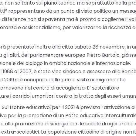
a, non soltanto sul piano teorico ma soprattutto nella pra
tutti” rappresentano da un punto di vista politico un messa
e differenze non si spaventa ma è pronta a coglierne il va
eranza e assistenzialismo, per valorizzarne la ricchezza e
sarà presentato inoltre alla città sabato 28 novembre, in u
 gli altri, del parlamentare europeo Pietro Bartolo, già m
usione e del dialogo in ambito nazionale e internazionale.
1988 al 2007, è stato vice sindaco e assessore alla Sanità
al 2019 si è occupato delle prime visite ai migranti che
rnavano nel centro di accoglienza. E’ sostenitore
re i corridoi umanitari contro la tratta degli esseri umani
 Sul fronte educativo, per il 2021 è prevista l’attivazione di
va per la promozione di un Patto educativo intercultural
 alla promozione di sinergie con le scuole di ogni ordine
d extra-scolastici. La popolazione cittadina di origine non i