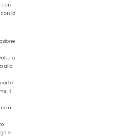
e con
 con la
e
vazione
olto a
a alla
 parte
e, il
ono a
to
ogo e