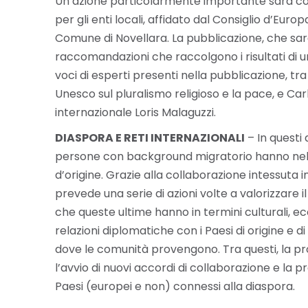
Un’azione particolarmente importante sarà costit
per gli enti locali, affidato dal Consiglio d’Eu
Comune di Novellara. La pubblicazione, che sar
raccomandazioni che raccolgono i risultati di un
voci di esperti presenti nella pubblicazione, tra
Unesco sul pluralismo religioso e la pace, e Ca
internazionale Loris Malaguzzi.
DIASPORA E RETI INTERNAZIONALI
– In questi 
persone con background migratorio hanno nel f
d’origine. Grazie alla collaborazione intessuta 
prevede una serie di azioni volte a valorizzare 
che queste ultime hanno in termini culturali, eco
relazioni diplomatiche con i Paesi di origine e d
dove le comunità provengono. Tra questi, la pro
l’avvio di nuovi accordi di collaborazione e la 
Paesi (europei e non) connessi alla diaspora.