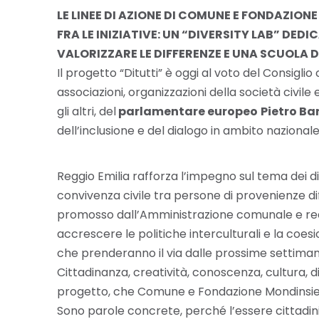
LE LINEE DI AZIONE DI COMUNE E FONDAZION
FRA LE INIZIATIVE: UN “DIVERSITY LAB” DE
VALORIZZARE LE DIFFERENZE E UNA SCUOLA 
Il progetto “Ditutti” è oggi al voto del Consigli
associazioni, organizzazioni della società civile 
gli altri, del
parlamentare europeo
Pietro Ba
dell’inclusione e del dialogo in ambito nazionale
Reggio Emilia rafforza l’impegno sul tema dei dir
convivenza civile tra persone di provenienze dif
promosso dall’Amministrazione comunale e rea
accrescere le politiche interculturali e la coesio
che prenderanno il via dalle prossime settiman
Cittadinanza, creatività, conoscenza, cultura, 
progetto, che Comune e Fondazione Mondins
Sono parole concrete, perché l’essere cittadi