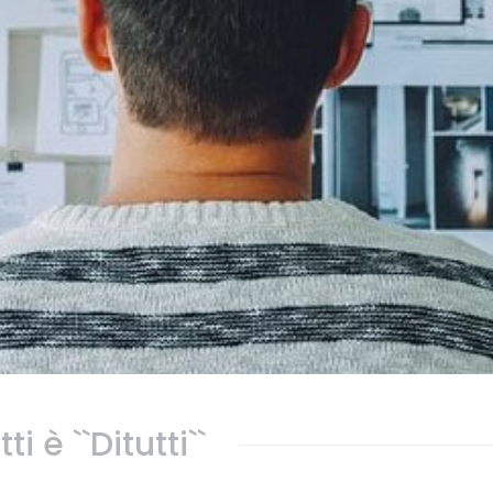
tti è ``Ditutti``