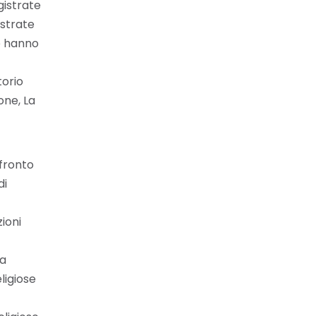
gistrate
istrate
he hanno
torio
one, La
nfronto
di
ioni
la
ligiose