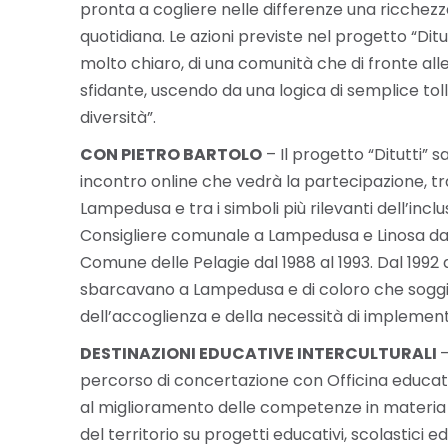
pronta a cogliere nelle differenze una ricchezz
quotidiana. Le azioni previste nel progetto “Di
molto chiaro, di una comunità che di fronte all
sfidante, uscendo da una logica di semplice toll
diversità”.
CON PIETRO BARTOLO
– Il progetto “Ditutti” 
incontro online che vedrà la partecipazione, tra
Lampedusa e tra i simboli più rilevanti dell’incl
Consigliere comunale a Lampedusa e Linosa dal 
Comune delle Pelagie dal 1988 al 1993. Dal 1992 
sbarcavano a Lampedusa e di coloro che soggio
dell’accoglienza e della necessità di implementa
DESTINAZIONI EDUCATIVE INTERCULTURALI
–
percorso di concertazione con Officina educati
al miglioramento delle competenze in materia e
del territorio su progetti educativi, scolastici e