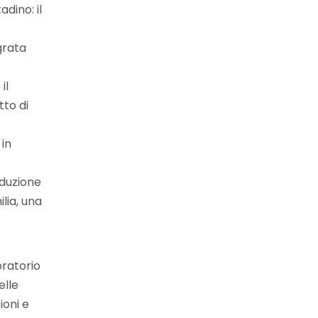
dino: il
grata
il
tto di
 in
oduzione
ilia, una
oratorio
elle
ioni e