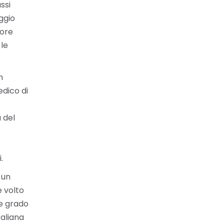
ssi
ggio
lore
 le
n
edico di
 del
.
 un
e volto
 e grado
taliana