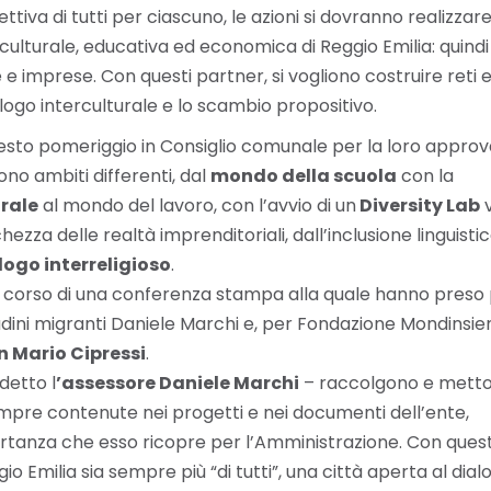
ttiva di tutti per ciascuno, le azioni si dovranno realizzar
, culturale, educativa ed economica di Reggio Emilia: quindi
le e imprese. Con questi partner, si vogliono costruire reti 
logo interculturale e lo scambio propositivo.
uesto pomeriggio in Consiglio comunale per la loro appro
ono ambiti differenti, dal
mondo della scuola
con la
rale
al mondo del lavoro, con l’avvio di un
Diversity Lab
v
zza delle realtà imprenditoriali, dall’inclusione linguistic
logo interreligioso
.
el corso di una conferenza stampa alla quale hanno preso
ttadini migranti Daniele Marchi e, per Fondazione Mondinsiem
n Mario Cipressi
.
detto l
’assessore Daniele Marchi
– raccolgono e mett
sempre contenute nei progetti e nei documenti dell’ente,
ortanza che esso ricopre per l’Amministrazione. Con ques
Emilia sia sempre più “di tutti”, una città aperta al dial