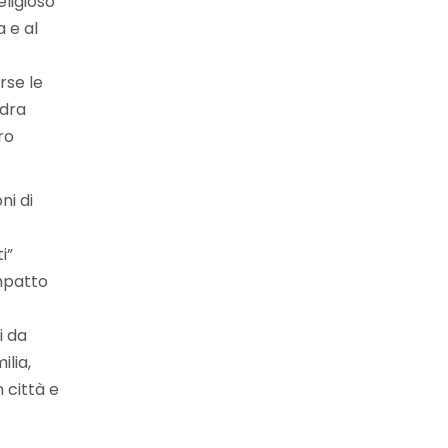
eligioso
a e al
rse le
edra
ro
ni di
i”
impatto
i da
ilia,
 città e