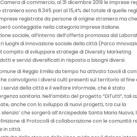
lla Camera di commercio, al 31 dicembre 2019 le imprese re
ne straniera sono 8.345 pari al 15,4% del totale di quelle reg
e imprese registrate da persone di origine straniera ma c
 però conteggiate nella categoria imprese italiane.
ione sociale, all’interno dell’offerta promossa dal Labora
ri luoghi di innovazione sociale della città (Parco Innovazi
l compito di sviluppare strategie di Diversity Marketing
tti e servizi diversificati in risposta a bisogni diversi.
Comune di Reggio Emilia da tempo ha attivato tavoli di co
he coinvolgono i diversi culti presenti sul territorio al fine 
 servizi della città e il welfare informale, che è stato
genza sanitaria. Nell’ambito del progetto “DiTutti”, tali az
, anche con lo sviluppo di nuovi progetti, tra cui la
 silenzio’ che sorgerà all’Arcispedale Santa Maria Nuova, 
efinizione di Protocolli di collaborazione con le comunità re
 in città.