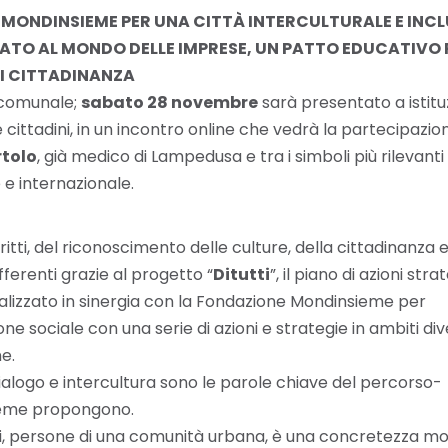
E MONDINSIEME PER UNA CITTÀ INTERCULTURALE E INCL
DICATO AL MONDO DELLE IMPRESE, UN PATTO EDUCATIVO 
DI CITTADINANZA
o comunale;
sabato 28 novembre
sarà presentato a istituz
e cittadini, in un incontro online che vedrà la partecipazion
rtolo
, già medico di Lampedusa e tra i simboli più rilevanti
 e internazionale.
itti, del riconoscimento delle culture, della cittadinanza e
ferenti grazie al progetto “
Ditutti
”, il piano di azioni str
lizzato in sinergia con la Fondazione Mondinsieme per
ne sociale con una serie di azioni e strategie in ambiti dive
e.
dialogo e intercultura sono le parole chiave del percorso-
ieme propongono.
ni, persone di una comunità urbana, è una concretezza mo