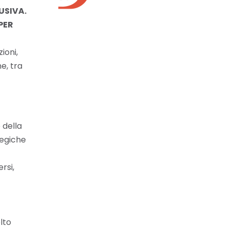
USIVA.
PER
ioni,
e, tra
 della
ategiche
rsi,
lto