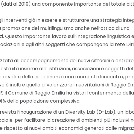
 (dati al 2019) una componente importante del totale citta
.
li interventi già in essere e strutturare una strategia inte
la promozione del multilinguismo anche nell’ottica di una
i. Questo importante lavoro sull’integrazione linguistica e 
ciazioni e agli altri soggetti che compongono la rete Diri
nalizzata all’accompagnamento dei nuovi cittadini a entrare
struita insieme alle istituzioni, associazioni e soggetti del
 ai valori della cittadinanza con momenti di incontro, pr
 è inoltre quello di valorizzare i nuovi italiani di Reggio Em
2019 il Comune di Reggio Emilia ha visto il conferimento della
,01% della popolazione complessiva.
prevista l’inaugurazione di un Diversity Lab (D-Lab), un lab
ale, per facilitare la creazione di ambienti più inclusivi n
e rispetto ai nuovi ambiti economici generati dalle migraz