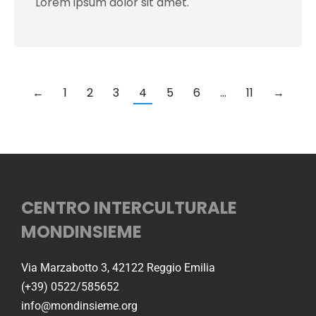
Lorem ipsum dolor sit amet.
←
1
2
3
4
5
6
…
11
→
CENTRO INTERCULTURALE
MONDINSIEME
Via Marzabotto 3, 42122 Reggio Emilia
(+39) 0522/585652
info@mondinsieme.org