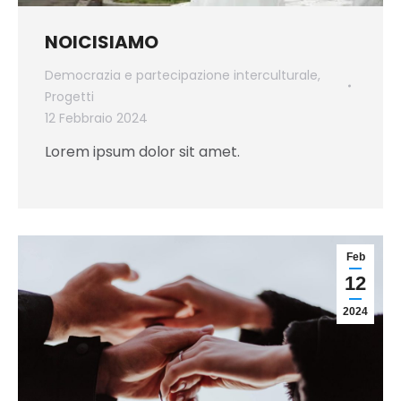
NOICISIAMO
Democrazia e partecipazione interculturale
,
Progetti
12 Febbraio 2024
Lorem ipsum dolor sit amet.
Feb
12
2024