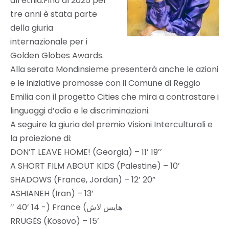
all’etnia.Fino al 2025 per
tre anni è stata parte
della giuria
internazionale per i
Golden Globes Awards.
Alla serata Mondinsieme presenterà anche le azioni
e le iniziative promosse con il Comune di Reggio
Emilia con il progetto Cities che mira a contrastare i
linguaggi d’odio e le discriminazioni.
A seguire la giuria del premio Visioni Interculturali e
la proiezione di:
DON’T LEAVE HOME! (Georgia) – 11’ 19’’
A SHORT FILM ABOUT KIDS (Palestine) – 10’
SHADOWS (France, Jordan) – 12’ 20”
ASHIANEH (Iran) – 13’
’’ 40’ 14 -) France (هایس لاش
RRUGËS (Kosovo) – 15’