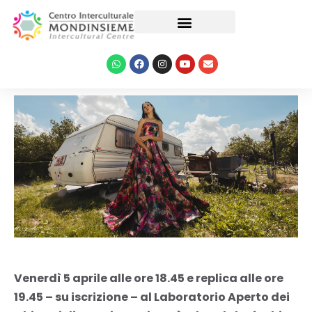
Le nostre attività
Venerdì 5 aprile alle ore 18.45 e replica alle ore
19.45 – su iscrizione – al Laboratorio Aperto dei